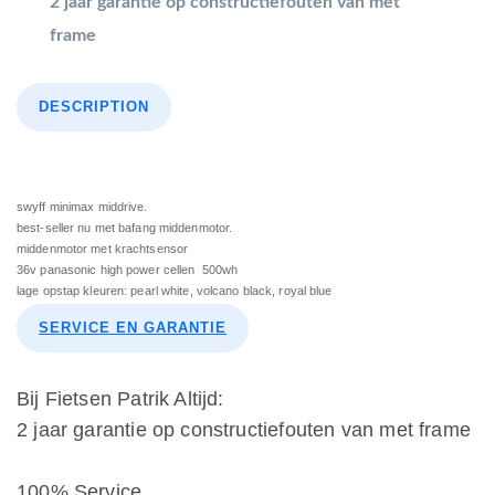
2 jaar garantie op constructiefouten van met
frame
DESCRIPTION
swyff minimax middrive.
best-seller nu met bafang middenmotor.
middenmotor met krachtsensor
36v panasonic high power cellen 500wh
lage opstap kleuren: pearl white, volcano black, royal blue
SERVICE EN GARANTIE
Bij Fietsen Patrik Altijd:
2 jaar garantie op constructiefouten van met frame
100% Service