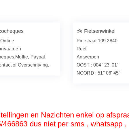
cocheques
🚲
Fietsenwinkel
Online
Pierstraat 109 2840
anvaarden
Reet
eques,Mollie, Paypal,
Antwerpen
ntact of Overschrijving.
OOST : 004° 23' 01"
NOORD : 51° 06' 45"
tellingen en Nazichten enkel op afspra
/466863 dus niet per sms , whatsapp , 