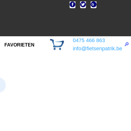
0475 466 863
🔎
FAVORIETEN
info@fietsenpatrik.be