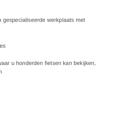
n gespecialiseerde werkplaats met
ues
ar u honderden fietsen kan bekijken,
n