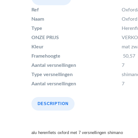
Ref
Oxford
Naam
Oxford
Type
Herenfi
ONZE PRIJS
VERKO
Kleur
mat zw
Framehoogte
50,57
Aantal versnellingen
7
Type versnellingen
shiman
Aantal versnellingen
7
DESCRIPTION
alu herenfiets oxford met 7 versnellingen shimano