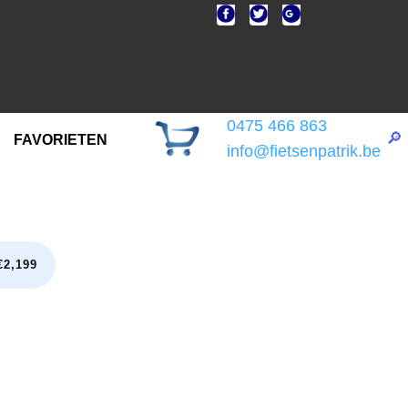
0475 466 863
🔎
FAVORIETEN
info@fietsenpatrik.be
2,199