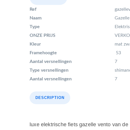
Ref
gazell
Naam
Gazell
Type
Elektri
ONZE PRIJS
VERKOC
Kleur
mat zw
Framehoogte
53
Aantal versnellingen
7
Type versnellingen
shiman
Aantal versnellingen
7
DESCRIPTION
luxe elektrische fiets gazelle vento van d