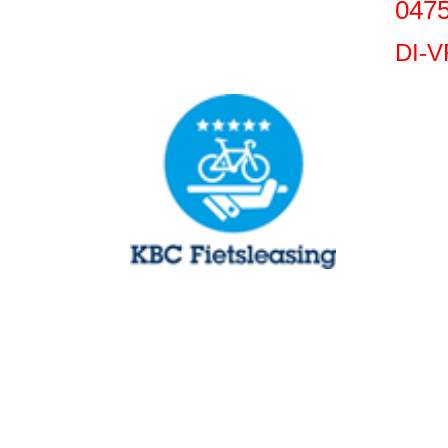
0475
DI-V