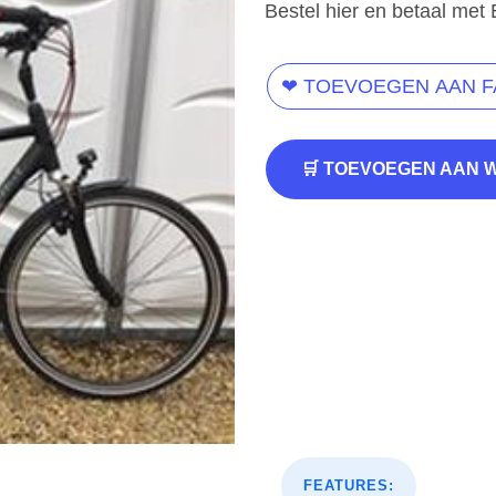
Bestel hier en betaal met 
❤ TOEVOEGEN AAN 
🛒 TOEVOEGEN AAN 
FEATURES: