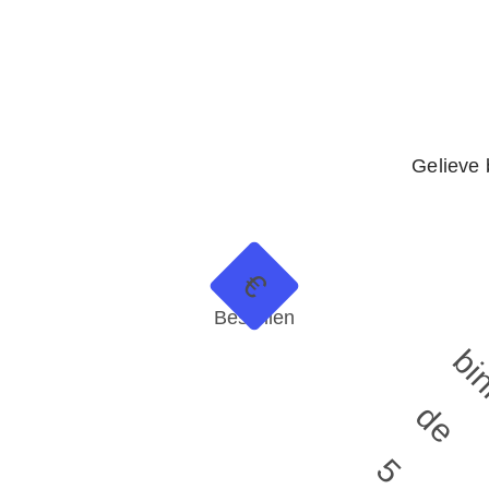
Gelieve b
€
Bestellen
d
5