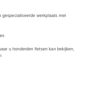
n gespecialiseerde werkplaats met
ues
ar u honderden fietsen kan bekijken,
n