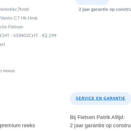
eventohkc7hmb
2 jaar garantie op const
e Vento C7 Hk Hmb
sche Fietsen
HT - VERKOCHT - €2,199
art
o nexus
SERVICE EN GARANTIE
Bij Fietsen Patrik Altijd:
e premium reeks
2 jaar garantie op constr