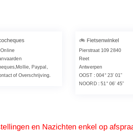
cocheques
🚲
Fietsenwinkel
Online
Pierstraat 109 2840
anvaarden
Reet
eques,Mollie, Paypal,
Antwerpen
ntact of Overschrijving.
OOST : 004° 23' 01"
NOORD : 51° 06' 45"
tellingen en Nazichten enkel op afspra