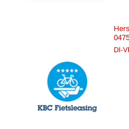
Hers
0475
DI-V