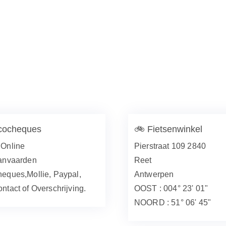
cocheques
🚲
Fietsenwinkel
Online
Pierstraat 109 2840
anvaarden
Reet
eques,Mollie, Paypal,
Antwerpen
ntact of Overschrijving.
OOST : 004° 23' 01"
NOORD : 51° 06' 45"