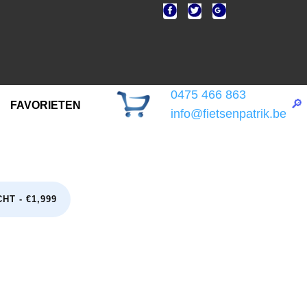
0475 466 863
🔎
FAVORIETEN
info@fietsenpatrik.be
T - €1,999