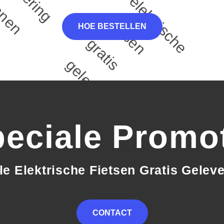
b
e
t
f
HOE BESTELLEN
g
s g
eciale Promo
le Elektrische Fietsen Gratis Gelev
CONTACT