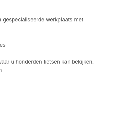
n gespecialiseerde werkplaats met
ues
ar u honderden fietsen kan bekijken,
n