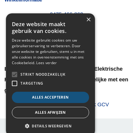
0475 466 863
×
info@fietsenpatrik.be
Deze website maakt
gebruik van cookies.
Pierstraat 109 2840
Reet Antwerpen
Deze website gebruikt cookies om uw
gebruikerservaring te verbeteren. Door
Di- Vr 13.00hr - 18.30hr
onze website te gebruiken, stemt u in met
Zat 09.00 - 16.00
alle cookies in overeenstemming met ons
Cookiebeleid.
Lees verder
Bent u op zoek naar een goedkope Elektrische
STRIKT NOODZAKELIJK
Fiets, een winkel met budgetvriendelijke met een
TARGETING
goede prijs kwaliteitsverhouding.
ALLES ACCEPTEREN
Copyright 2026 Fietsen Patrik GCV
ALLES AFWIJZEN
DETAILS WEERGEVEN